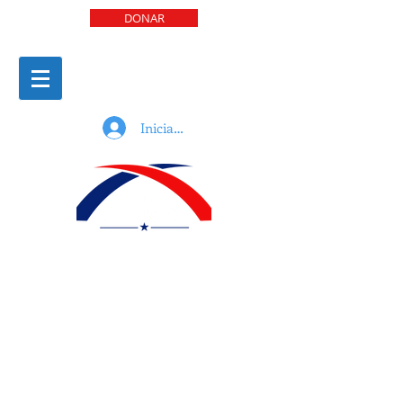
DONAR
Iniciar sesión
“Estoy muy complacido de brindar mi
respaldo personal a Jennifer (Jen)
Williams mientras busca representar a
todos los republicanos en el condado de
Mercer en el Comité Estatal. Jen es una
republicana comprometida que ha
trabajado incansablemente para
mantener y promover los intereses de
nuestro partido en un entorno muy poco