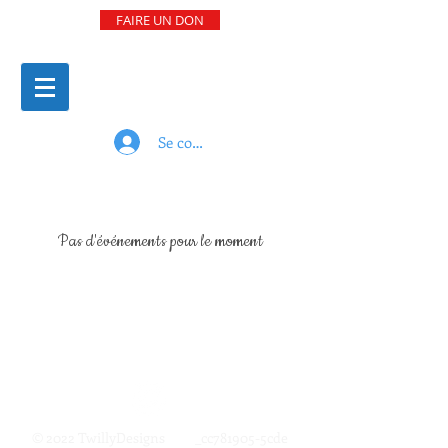
FAIRE UN DON
Se connecter
Pas d'événements pour le moment
© 2022 TwillyDesigns _cc781905-5cde