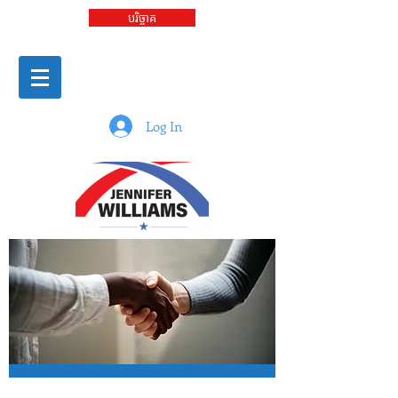
បរិច្ចាគ
Log In